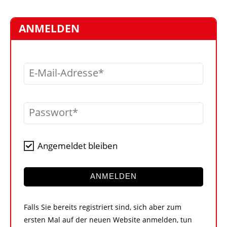
STELLEN
MARKTPLATZ
ANMELDEN
ABONNEMENTS
VIDEOS
E-Mail-Adresse
BIBLIOTHEK
KRAN & BÜHNE
Passwort
MEDIADATEN
WÄHRUNGSRECHNER
Angemeldet bleiben
EINHEITENKONVERTER
KONTAKT
ANMELDEN
Falls Sie bereits registriert sind, sich aber zum
ersten Mal auf der neuen Website anmelden, tun