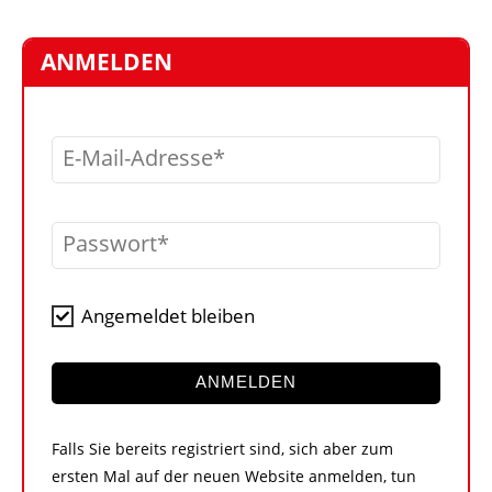
STELLEN
MARKTPLATZ
ANMELDEN
ABONNEMENTS
VIDEOS
E-Mail-Adresse
BIBLIOTHEK
KRAN & BÜHNE
Passwort
MEDIADATEN
WÄHRUNGSRECHNER
Angemeldet bleiben
EINHEITENKONVERTER
KONTAKT
ANMELDEN
Falls Sie bereits registriert sind, sich aber zum
ersten Mal auf der neuen Website anmelden, tun