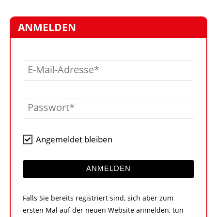
STELLEN
MARKTPLATZ
ANMELDEN
ABONNEMENTS
VIDEOS
E-Mail-Adresse
BIBLIOTHEK
KRAN & BÜHNE
Passwort
MEDIADATEN
WÄHRUNGSRECHNER
Angemeldet bleiben
EINHEITENKONVERTER
KONTAKT
ANMELDEN
Falls Sie bereits registriert sind, sich aber zum
ersten Mal auf der neuen Website anmelden, tun