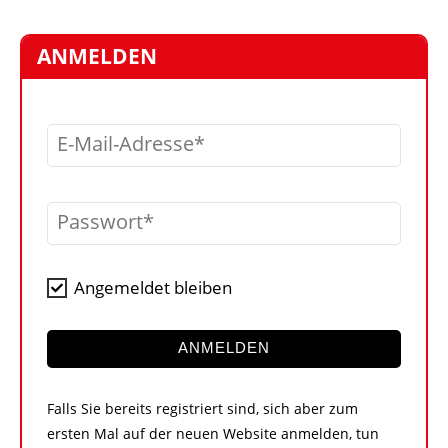
STELLEN
MARKTPLATZ
ANMELDEN
ABONNEMENTS
VIDEOS
E-Mail-Adresse
BIBLIOTHEK
KRAN & BÜHNE
Passwort
MEDIADATEN
WÄHRUNGSRECHNER
Angemeldet bleiben
EINHEITENKONVERTER
KONTAKT
ANMELDEN
Falls Sie bereits registriert sind, sich aber zum
ersten Mal auf der neuen Website anmelden, tun