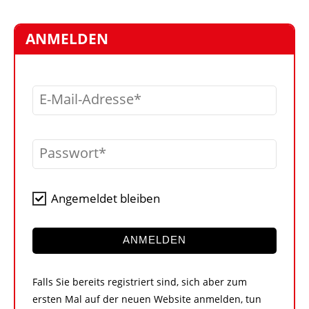
STELLEN
MARKTPLATZ
ANMELDEN
ABONNEMENTS
VIDEOS
E-Mail-Adresse
BIBLIOTHEK
KRAN & BÜHNE
Passwort
MEDIADATEN
WÄHRUNGSRECHNER
Angemeldet bleiben
EINHEITENKONVERTER
KONTAKT
ANMELDEN
Falls Sie bereits registriert sind, sich aber zum
ersten Mal auf der neuen Website anmelden, tun