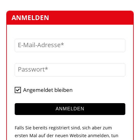
STELLEN
MARKTPLATZ
ANMELDEN
ABONNEMENTS
VIDEOS
E-Mail-Adresse
BIBLIOTHEK
KRAN & BÜHNE
Passwort
MEDIADATEN
WÄHRUNGSRECHNER
Angemeldet bleiben
EINHEITENKONVERTER
KONTAKT
ANMELDEN
Falls Sie bereits registriert sind, sich aber zum
ersten Mal auf der neuen Website anmelden, tun