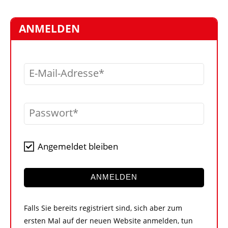
STELLEN
MARKTPLATZ
ANMELDEN
ABONNEMENTS
VIDEOS
E-Mail-Adresse
BIBLIOTHEK
KRAN & BÜHNE
Passwort
MEDIADATEN
WÄHRUNGSRECHNER
Angemeldet bleiben
EINHEITENKONVERTER
KONTAKT
ANMELDEN
Falls Sie bereits registriert sind, sich aber zum
ersten Mal auf der neuen Website anmelden, tun