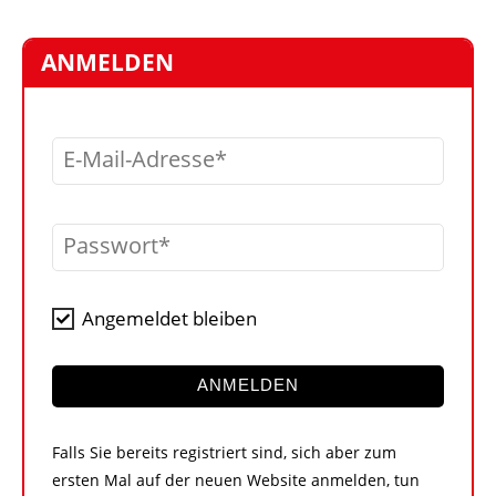
STELLEN
MARKTPLATZ
ANMELDEN
ABONNEMENTS
VIDEOS
E-Mail-Adresse
BIBLIOTHEK
KRAN & BÜHNE
Passwort
MEDIADATEN
WÄHRUNGSRECHNER
Angemeldet bleiben
EINHEITENKONVERTER
KONTAKT
ANMELDEN
Falls Sie bereits registriert sind, sich aber zum
ersten Mal auf der neuen Website anmelden, tun