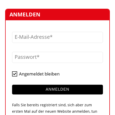
STELLEN
MARKTPLATZ
ANMELDEN
ABONNEMENTS
VIDEOS
E-Mail-Adresse
BIBLIOTHEK
KRAN & BÜHNE
Passwort
MEDIADATEN
WÄHRUNGSRECHNER
Angemeldet bleiben
EINHEITENKONVERTER
KONTAKT
ANMELDEN
Falls Sie bereits registriert sind, sich aber zum
ersten Mal auf der neuen Website anmelden, tun