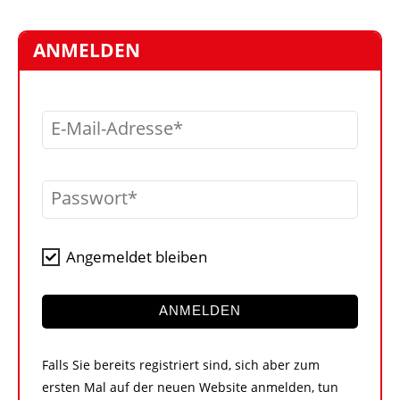
STELLEN
MARKTPLATZ
ANMELDEN
ABONNEMENTS
VIDEOS
E-Mail-Adresse
BIBLIOTHEK
KRAN & BÜHNE
Passwort
MEDIADATEN
WÄHRUNGSRECHNER
Angemeldet bleiben
EINHEITENKONVERTER
KONTAKT
ANMELDEN
Falls Sie bereits registriert sind, sich aber zum
ersten Mal auf der neuen Website anmelden, tun