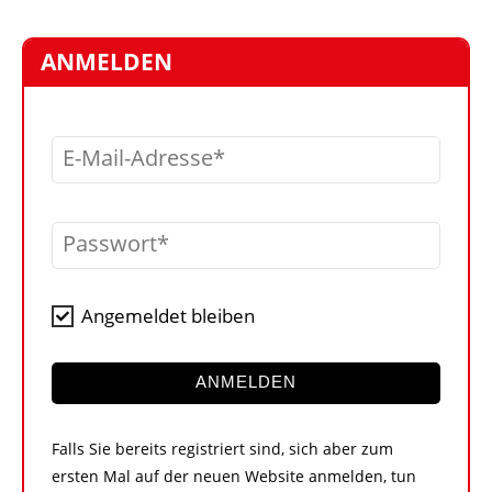
STELLEN
MARKTPLATZ
ANMELDEN
ABONNEMENTS
VIDEOS
E-Mail-Adresse
BIBLIOTHEK
KRAN & BÜHNE
Passwort
MEDIADATEN
WÄHRUNGSRECHNER
Angemeldet bleiben
EINHEITENKONVERTER
KONTAKT
ANMELDEN
Falls Sie bereits registriert sind, sich aber zum
ersten Mal auf der neuen Website anmelden, tun