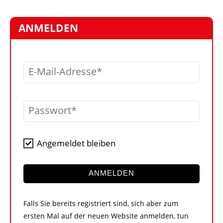
STELLEN
MARKTPLATZ
ANMELDEN
ABONNEMENTS
VIDEOS
E-Mail-Adresse
BIBLIOTHEK
KRAN & BÜHNE
Passwort
MEDIADATEN
WÄHRUNGSRECHNER
Angemeldet bleiben
EINHEITENKONVERTER
KONTAKT
ANMELDEN
Falls Sie bereits registriert sind, sich aber zum
ersten Mal auf der neuen Website anmelden, tun