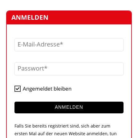
STELLEN
MARKTPLATZ
ANMELDEN
ABONNEMENTS
VIDEOS
E-Mail-Adresse
BIBLIOTHEK
KRAN & BÜHNE
Passwort
MEDIADATEN
WÄHRUNGSRECHNER
Angemeldet bleiben
EINHEITENKONVERTER
KONTAKT
ANMELDEN
Falls Sie bereits registriert sind, sich aber zum
ersten Mal auf der neuen Website anmelden, tun