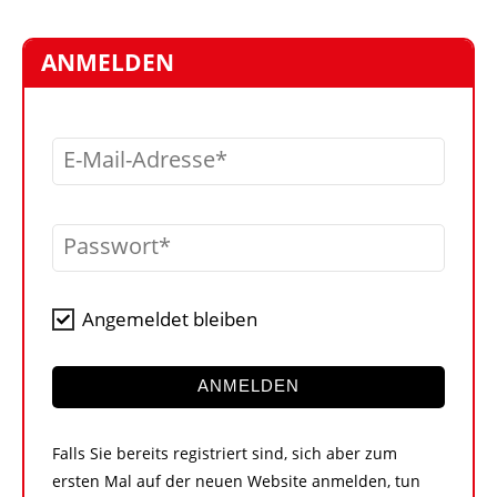
STELLEN
MARKTPLATZ
ANMELDEN
ABONNEMENTS
VIDEOS
E-Mail-Adresse
BIBLIOTHEK
KRAN & BÜHNE
Passwort
MEDIADATEN
WÄHRUNGSRECHNER
Angemeldet bleiben
EINHEITENKONVERTER
KONTAKT
ANMELDEN
Falls Sie bereits registriert sind, sich aber zum
ersten Mal auf der neuen Website anmelden, tun