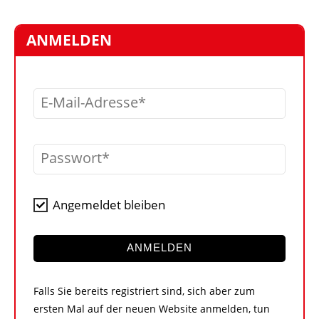
STELLEN
MARKTPLATZ
ANMELDEN
ABONNEMENTS
VIDEOS
E-Mail-Adresse
BIBLIOTHEK
KRAN & BÜHNE
Passwort
MEDIADATEN
WÄHRUNGSRECHNER
Angemeldet bleiben
EINHEITENKONVERTER
KONTAKT
ANMELDEN
Falls Sie bereits registriert sind, sich aber zum
ersten Mal auf der neuen Website anmelden, tun