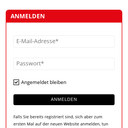
STELLEN
MARKTPLATZ
ANMELDEN
ABONNEMENTS
VIDEOS
E-Mail-Adresse
BIBLIOTHEK
KRAN & BÜHNE
Passwort
MEDIADATEN
WÄHRUNGSRECHNER
Angemeldet bleiben
EINHEITENKONVERTER
KONTAKT
ANMELDEN
Falls Sie bereits registriert sind, sich aber zum
ersten Mal auf der neuen Website anmelden, tun