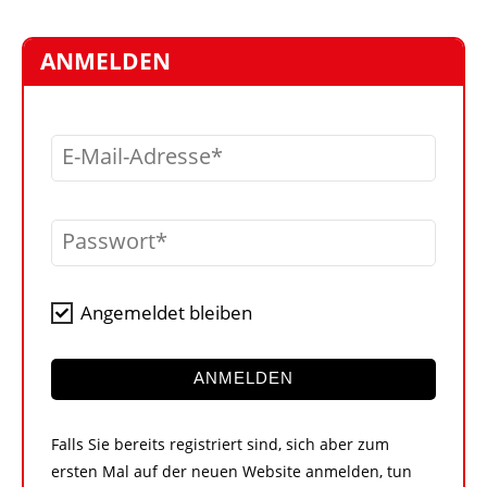
STELLEN
MARKTPLATZ
ANMELDEN
ABONNEMENTS
VIDEOS
E-Mail-Adresse
BIBLIOTHEK
KRAN & BÜHNE
Passwort
MEDIADATEN
WÄHRUNGSRECHNER
Angemeldet bleiben
EINHEITENKONVERTER
KONTAKT
ANMELDEN
Falls Sie bereits registriert sind, sich aber zum
ersten Mal auf der neuen Website anmelden, tun