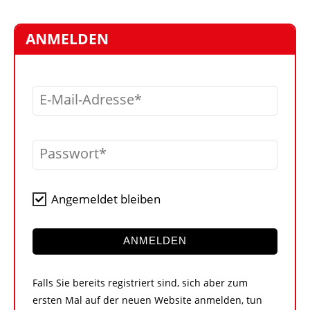
STELLEN
MARKTPLATZ
ANMELDEN
ABONNEMENTS
VIDEOS
E-Mail-Adresse
BIBLIOTHEK
KRAN & BÜHNE
Passwort
MEDIADATEN
WÄHRUNGSRECHNER
Angemeldet bleiben
EINHEITENKONVERTER
KONTAKT
ANMELDEN
Falls Sie bereits registriert sind, sich aber zum
ersten Mal auf der neuen Website anmelden, tun