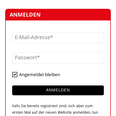
STELLEN
MARKTPLATZ
ANMELDEN
ABONNEMENTS
VIDEOS
E-Mail-Adresse
BIBLIOTHEK
KRAN & BÜHNE
Passwort
MEDIADATEN
WÄHRUNGSRECHNER
Angemeldet bleiben
EINHEITENKONVERTER
KONTAKT
ANMELDEN
Falls Sie bereits registriert sind, sich aber zum
ersten Mal auf der neuen Website anmelden, tun