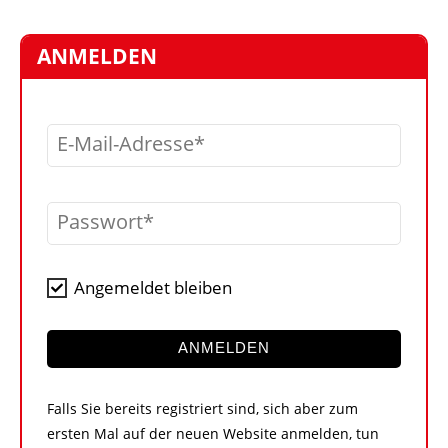
STELLEN
MARKTPLATZ
ANMELDEN
ABONNEMENTS
VIDEOS
E-Mail-Adresse
BIBLIOTHEK
KRAN & BÜHNE
Passwort
MEDIADATEN
WÄHRUNGSRECHNER
Angemeldet bleiben
EINHEITENKONVERTER
KONTAKT
ANMELDEN
Falls Sie bereits registriert sind, sich aber zum
ersten Mal auf der neuen Website anmelden, tun