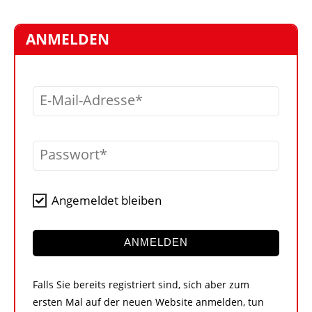
STELLEN
MARKTPLATZ
ANMELDEN
ABONNEMENTS
VIDEOS
E-Mail-Adresse
BIBLIOTHEK
KRAN & BÜHNE
Passwort
MEDIADATEN
WÄHRUNGSRECHNER
Angemeldet bleiben
EINHEITENKONVERTER
KONTAKT
ANMELDEN
Falls Sie bereits registriert sind, sich aber zum
ersten Mal auf der neuen Website anmelden, tun