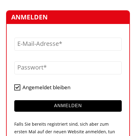
STELLEN
MARKTPLATZ
ANMELDEN
ABONNEMENTS
VIDEOS
E-Mail-Adresse
BIBLIOTHEK
KRAN & BÜHNE
Passwort
MEDIADATEN
WÄHRUNGSRECHNER
Angemeldet bleiben
EINHEITENKONVERTER
KONTAKT
ANMELDEN
Falls Sie bereits registriert sind, sich aber zum
ersten Mal auf der neuen Website anmelden, tun