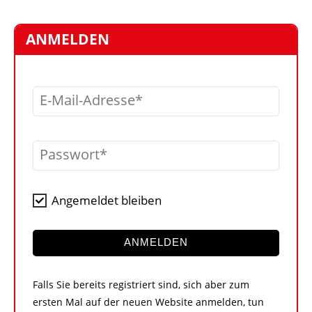
STELLEN
MARKTPLATZ
ANMELDEN
ABONNEMENTS
VIDEOS
E-Mail-Adresse
BIBLIOTHEK
KRAN & BÜHNE
Passwort
MEDIADATEN
WÄHRUNGSRECHNER
Angemeldet bleiben
EINHEITENKONVERTER
KONTAKT
ANMELDEN
Falls Sie bereits registriert sind, sich aber zum
ersten Mal auf der neuen Website anmelden, tun