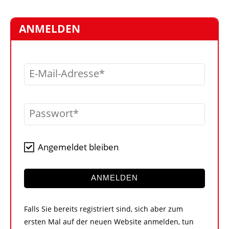
STELLEN
MARKTPLATZ
ANMELDEN
ABONNEMENTS
VIDEOS
E-Mail-Adresse
BIBLIOTHEK
KRAN & BÜHNE
Passwort
MEDIADATEN
WÄHRUNGSRECHNER
Angemeldet bleiben
EINHEITENKONVERTER
KONTAKT
ANMELDEN
Falls Sie bereits registriert sind, sich aber zum
ersten Mal auf der neuen Website anmelden, tun