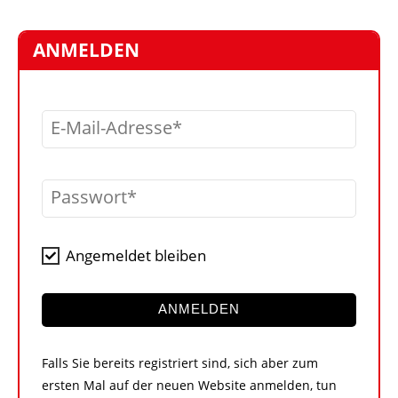
STELLEN
MARKTPLATZ
ANMELDEN
ABONNEMENTS
VIDEOS
E-Mail-Adresse
BIBLIOTHEK
KRAN & BÜHNE
Passwort
MEDIADATEN
WÄHRUNGSRECHNER
Angemeldet bleiben
EINHEITENKONVERTER
KONTAKT
ANMELDEN
Falls Sie bereits registriert sind, sich aber zum
ersten Mal auf der neuen Website anmelden, tun