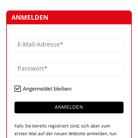
STELLEN
MARKTPLATZ
ANMELDEN
ABONNEMENTS
VIDEOS
E-Mail-Adresse
BIBLIOTHEK
KRAN & BÜHNE
Passwort
MEDIADATEN
WÄHRUNGSRECHNER
Angemeldet bleiben
EINHEITENKONVERTER
KONTAKT
ANMELDEN
Falls Sie bereits registriert sind, sich aber zum
ersten Mal auf der neuen Website anmelden, tun