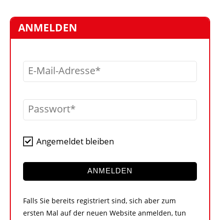
STELLEN
MARKTPLATZ
ANMELDEN
ABONNEMENTS
VIDEOS
E-Mail-Adresse
BIBLIOTHEK
KRAN & BÜHNE
Passwort
MEDIADATEN
WÄHRUNGSRECHNER
Angemeldet bleiben
EINHEITENKONVERTER
KONTAKT
ANMELDEN
Falls Sie bereits registriert sind, sich aber zum
ersten Mal auf der neuen Website anmelden, tun