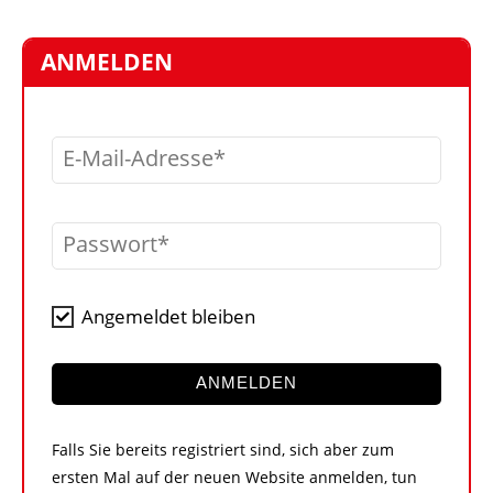
STELLEN
MARKTPLATZ
ANMELDEN
ABONNEMENTS
VIDEOS
E-Mail-Adresse
BIBLIOTHEK
KRAN & BÜHNE
Passwort
MEDIADATEN
WÄHRUNGSRECHNER
Angemeldet bleiben
EINHEITENKONVERTER
KONTAKT
ANMELDEN
Falls Sie bereits registriert sind, sich aber zum
ersten Mal auf der neuen Website anmelden, tun