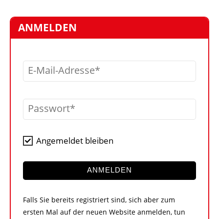
STELLEN
MARKTPLATZ
ANMELDEN
ABONNEMENTS
VIDEOS
E-Mail-Adresse
BIBLIOTHEK
KRAN & BÜHNE
Passwort
MEDIADATEN
WÄHRUNGSRECHNER
Angemeldet bleiben
EINHEITENKONVERTER
KONTAKT
ANMELDEN
Falls Sie bereits registriert sind, sich aber zum
ersten Mal auf der neuen Website anmelden, tun