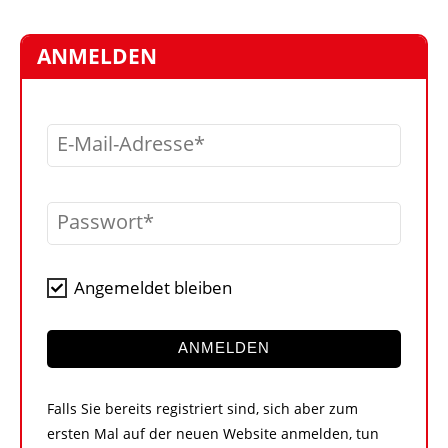
STELLEN
MARKTPLATZ
ANMELDEN
ABONNEMENTS
VIDEOS
E-Mail-Adresse
BIBLIOTHEK
KRAN & BÜHNE
Passwort
MEDIADATEN
WÄHRUNGSRECHNER
Angemeldet bleiben
EINHEITENKONVERTER
KONTAKT
ANMELDEN
Falls Sie bereits registriert sind, sich aber zum
ersten Mal auf der neuen Website anmelden, tun