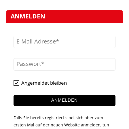
STELLEN
MARKTPLATZ
ANMELDEN
ABONNEMENTS
VIDEOS
E-Mail-Adresse
BIBLIOTHEK
KRAN & BÜHNE
Passwort
MEDIADATEN
WÄHRUNGSRECHNER
Angemeldet bleiben
EINHEITENKONVERTER
KONTAKT
ANMELDEN
Falls Sie bereits registriert sind, sich aber zum
ersten Mal auf der neuen Website anmelden, tun