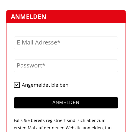
STELLEN
MARKTPLATZ
ANMELDEN
ABONNEMENTS
VIDEOS
E-Mail-Adresse
BIBLIOTHEK
KRAN & BÜHNE
Passwort
MEDIADATEN
WÄHRUNGSRECHNER
Angemeldet bleiben
EINHEITENKONVERTER
KONTAKT
ANMELDEN
Falls Sie bereits registriert sind, sich aber zum
ersten Mal auf der neuen Website anmelden, tun