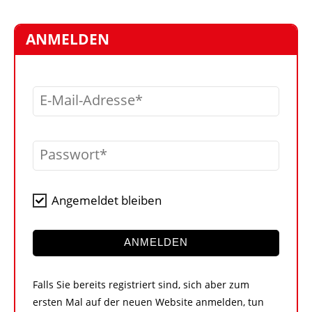
STELLEN
MARKTPLATZ
ANMELDEN
ABONNEMENTS
VIDEOS
E-Mail-Adresse
BIBLIOTHEK
KRAN & BÜHNE
Passwort
MEDIADATEN
WÄHRUNGSRECHNER
Angemeldet bleiben
EINHEITENKONVERTER
KONTAKT
ANMELDEN
Falls Sie bereits registriert sind, sich aber zum
ersten Mal auf der neuen Website anmelden, tun