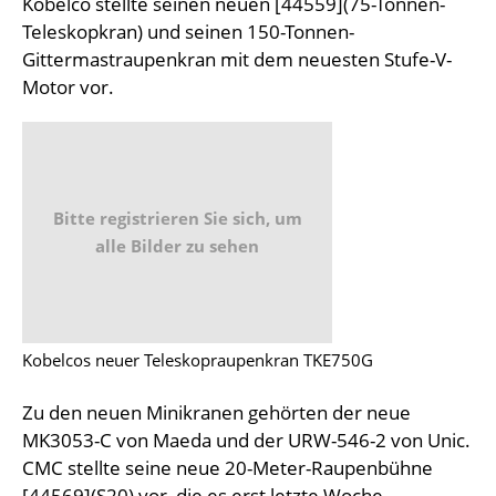
Kobelco stellte seinen neuen [44559](75-Tonnen-
Teleskopkran) und seinen 150-Tonnen-
Gittermastraupenkran mit dem neuesten Stufe-V-
Motor vor.
Bitte registrieren Sie sich, um
alle Bilder zu sehen
Kobelcos neuer Teleskopraupenkran TKE750G
Zu den neuen Minikranen gehörten der neue
MK3053-C von Maeda und der URW-546-2 von Unic.
CMC stellte seine neue 20-Meter-Raupenbühne
[44569](S20) vor, die es erst letzte Woche