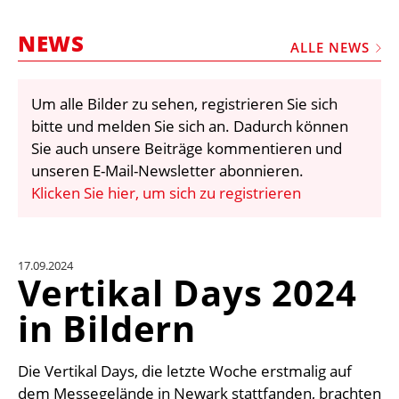
STELLEN
NEWS
MARKTPLATZ
ALLE NEWS
ABONNEMENTS
Um alle Bilder zu sehen, registrieren Sie sich
VIDEOS
bitte und melden Sie sich an. Dadurch können
BIBLIOTHEK
Sie auch unsere Beiträge kommentieren und
unseren E-Mail-Newsletter abonnieren.
KRAN & BÜHNE
Klicken Sie hier, um sich zu registrieren
MEDIADATEN
WÄHRUNGSRECHNER
17.09.2024
EINHEITENKONVERTER
Vertikal Days 2024
KONTAKT
in Bildern
Die Vertikal Days, die letzte Woche erstmalig auf
dem Messegelände in Newark stattfanden, brachten