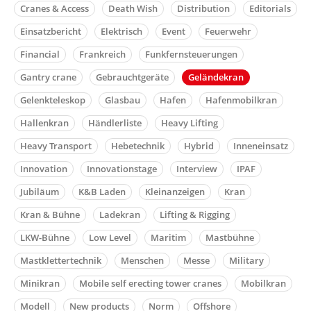
Cranes & Access
Death Wish
Distribution
Editorials
Einsatzbericht
Elektrisch
Event
Feuerwehr
Financial
Frankreich
Funkfernsteuerungen
Gantry crane
Gebrauchtgeräte
Geländekran
Gelenkteleskop
Glasbau
Hafen
Hafenmobilkran
Hallenkran
Händlerliste
Heavy Lifting
Heavy Transport
Hebetechnik
Hybrid
Inneneinsatz
Innovation
Innovationstage
Interview
IPAF
Jubiläum
K&B Laden
Kleinanzeigen
Kran
Kran & Bühne
Ladekran
Lifting & Rigging
LKW-Bühne
Low Level
Maritim
Mastbühne
Mastklettertechnik
Menschen
Messe
Military
Minikran
Mobile self erecting tower cranes
Mobilkran
Modell
New products
Norm
Offshore