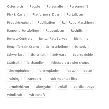
Österreich
People
Personalie
Personenlift
Pick & Carry
Platformers’ Days
Portalkran
Produktneuheit
Publikation
Rail-Road-Maschinen
Raupenarbeitsbühne
Raupenkran
Rechtlich
Remote Controls
Rental Rate Survey
Richtlinie
Rough Terrain Cranes
Scherenbühne
Schweiz
Schwerlast
Sicherheit
Software
Source Guide
Statistik
Telehandler
Telescopic crawler cranes
Teleskopbühnen
Teleskoplader
Top 20
Top 30
Training
Transport
Truck mounted lifts
Turmdrehkran
Übergabe
Unfall
Vertikal Days
Windkraft
Wirtschaft