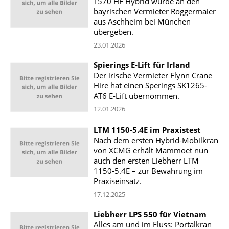
T570 HF Hybrid wurde an den
bayrischen Vermieter Roggermaier
aus Aschheim bei München
übergeben.
23.01.2026
Spierings E-Lift für Irland
Der irische Vermieter Flynn Crane
Hire hat einen Sperings SK1265-
AT6 E-Lift übernommen.
12.01.2026
LTM 1150-5.4E im Praxistest
Nach dem ersten Hybrid-Mobilkran
von XCMG erhält Mammoet nun
auch den ersten Liebherr LTM
1150-5.4E – zur Bewährung im
Praxiseinsatz.
17.12.2025
Liebherr LPS 550 für Vietnam
Alles am und im Fluss: Portalkran