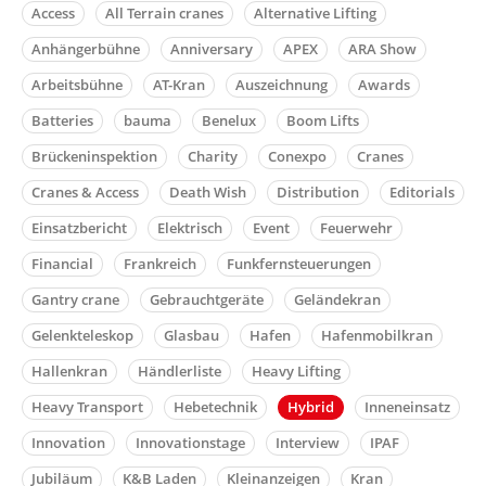
Access
All Terrain cranes
Alternative Lifting
Anhängerbühne
Anniversary
APEX
ARA Show
Arbeitsbühne
AT-Kran
Auszeichnung
Awards
Batteries
bauma
Benelux
Boom Lifts
Brückeninspektion
Charity
Conexpo
Cranes
Cranes & Access
Death Wish
Distribution
Editorials
Einsatzbericht
Elektrisch
Event
Feuerwehr
Financial
Frankreich
Funkfernsteuerungen
Gantry crane
Gebrauchtgeräte
Geländekran
Gelenkteleskop
Glasbau
Hafen
Hafenmobilkran
Hallenkran
Händlerliste
Heavy Lifting
Heavy Transport
Hebetechnik
Hybrid
Inneneinsatz
Innovation
Innovationstage
Interview
IPAF
Jubiläum
K&B Laden
Kleinanzeigen
Kran