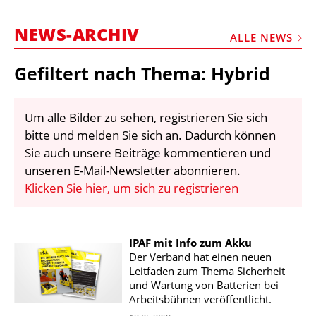
STELLEN
NEWS-ARCHIV
MARKTPLATZ
ALLE NEWS
ABONNEMENTS
Gefiltert nach Thema: Hybrid
VIDEOS
BIBLIOTHEK
Um alle Bilder zu sehen, registrieren Sie sich
bitte und melden Sie sich an. Dadurch können
KRAN & BÜHNE
Sie auch unsere Beiträge kommentieren und
MEDIADATEN
unseren E-Mail-Newsletter abonnieren.
Klicken Sie hier, um sich zu registrieren
WÄHRUNGSRECHNER
EINHEITENKONVERTER
IPAF mit Info zum Akku
KONTAKT
Der Verband hat einen neuen
Leitfaden zum Thema Sicherheit
und Wartung von Batterien bei
Arbeitsbühnen veröffentlicht.