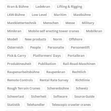
Kran & Bühne
Ladekran
Lifting & Rigging
LKW-Bühne
Low Level
Maritim
Mastbühne
Mastklettertechnik
Menschen
Messe
Military
Minikran
Mobile self erecting tower cranes
Mobilkran
Modell
New products
Norm
Offshore
Österreich
People
Personalie
Personenlift
Pick & Carry
Platformers’ Days
Portalkran
Produktneuheit
Publikation
Rail-Road-Maschinen
Raupenarbeitsbühne
Raupenkran
Rechtlich
Remote Controls
Rental Rate Survey
Richtlinie
Rough Terrain Cranes
Scherenbühne
Schweiz
Schwerlast
Sicherheit
Software
Source Guide
Statistik
Telehandler
Telescopic crawler cranes