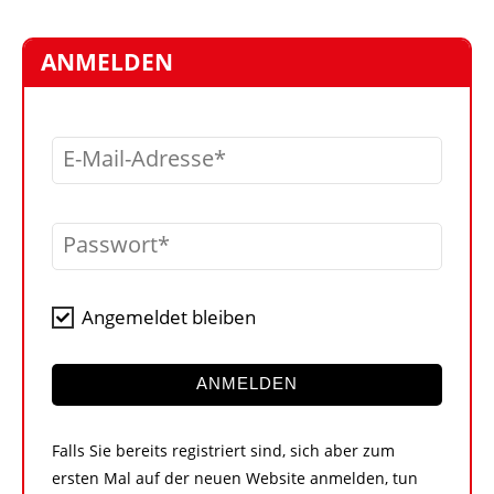
STELLEN
MARKTPLATZ
ANMELDEN
ABONNEMENTS
VIDEOS
E-Mail-Adresse
BIBLIOTHEK
KRAN & BÜHNE
Passwort
MEDIADATEN
WÄHRUNGSRECHNER
Angemeldet bleiben
EINHEITENKONVERTER
KONTAKT
ANMELDEN
Falls Sie bereits registriert sind, sich aber zum
ersten Mal auf der neuen Website anmelden, tun