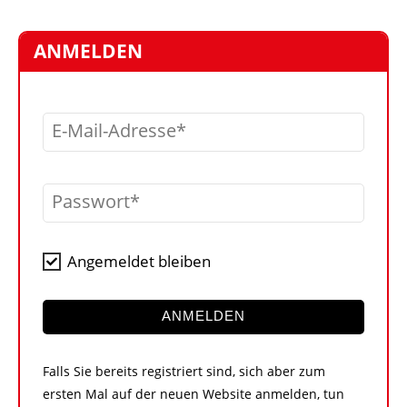
STELLEN
MARKTPLATZ
ANMELDEN
ABONNEMENTS
VIDEOS
E-Mail-Adresse
BIBLIOTHEK
KRAN & BÜHNE
Passwort
MEDIADATEN
WÄHRUNGSRECHNER
Angemeldet bleiben
EINHEITENKONVERTER
KONTAKT
ANMELDEN
Falls Sie bereits registriert sind, sich aber zum
ersten Mal auf der neuen Website anmelden, tun