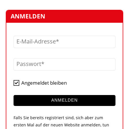
STELLEN
MARKTPLATZ
ANMELDEN
ABONNEMENTS
VIDEOS
E-Mail-Adresse
BIBLIOTHEK
KRAN & BÜHNE
Passwort
MEDIADATEN
WÄHRUNGSRECHNER
Angemeldet bleiben
EINHEITENKONVERTER
KONTAKT
ANMELDEN
Falls Sie bereits registriert sind, sich aber zum
ersten Mal auf der neuen Website anmelden, tun