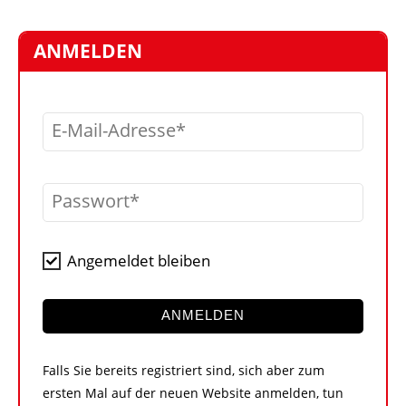
STELLEN
MARKTPLATZ
ANMELDEN
ABONNEMENTS
VIDEOS
E-Mail-Adresse
BIBLIOTHEK
KRAN & BÜHNE
Passwort
MEDIADATEN
WÄHRUNGSRECHNER
Angemeldet bleiben
EINHEITENKONVERTER
KONTAKT
ANMELDEN
Falls Sie bereits registriert sind, sich aber zum
ersten Mal auf der neuen Website anmelden, tun