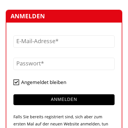
STELLEN
MARKTPLATZ
ANMELDEN
ABONNEMENTS
VIDEOS
E-Mail-Adresse
BIBLIOTHEK
KRAN & BÜHNE
Passwort
MEDIADATEN
WÄHRUNGSRECHNER
Angemeldet bleiben
EINHEITENKONVERTER
KONTAKT
ANMELDEN
Falls Sie bereits registriert sind, sich aber zum
ersten Mal auf der neuen Website anmelden, tun