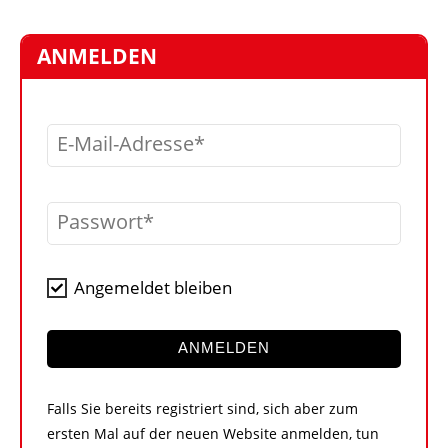
STELLEN
MARKTPLATZ
ANMELDEN
ABONNEMENTS
VIDEOS
E-Mail-Adresse
BIBLIOTHEK
KRAN & BÜHNE
Passwort
MEDIADATEN
WÄHRUNGSRECHNER
Angemeldet bleiben
EINHEITENKONVERTER
KONTAKT
ANMELDEN
Falls Sie bereits registriert sind, sich aber zum
ersten Mal auf der neuen Website anmelden, tun