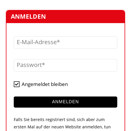
STELLEN
MARKTPLATZ
ANMELDEN
ABONNEMENTS
VIDEOS
E-Mail-Adresse
BIBLIOTHEK
KRAN & BÜHNE
Passwort
MEDIADATEN
WÄHRUNGSRECHNER
Angemeldet bleiben
EINHEITENKONVERTER
KONTAKT
ANMELDEN
Falls Sie bereits registriert sind, sich aber zum
ersten Mal auf der neuen Website anmelden, tun