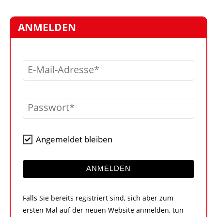
STELLEN
MARKTPLATZ
ANMELDEN
ABONNEMENTS
VIDEOS
E-Mail-Adresse
BIBLIOTHEK
KRAN & BÜHNE
Passwort
MEDIADATEN
WÄHRUNGSRECHNER
Angemeldet bleiben
EINHEITENKONVERTER
KONTAKT
ANMELDEN
Falls Sie bereits registriert sind, sich aber zum
ersten Mal auf der neuen Website anmelden, tun