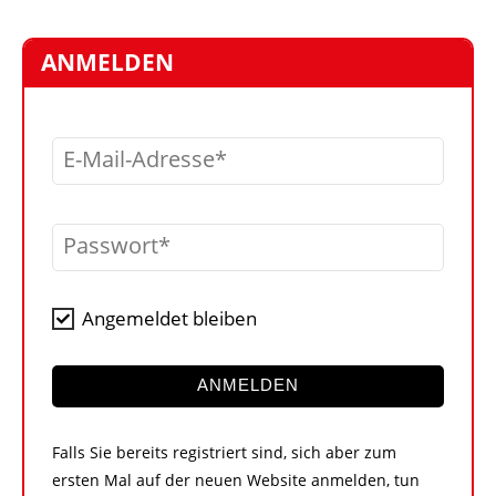
STELLEN
MARKTPLATZ
ANMELDEN
ABONNEMENTS
VIDEOS
E-Mail-Adresse
BIBLIOTHEK
KRAN & BÜHNE
Passwort
MEDIADATEN
WÄHRUNGSRECHNER
Angemeldet bleiben
EINHEITENKONVERTER
KONTAKT
ANMELDEN
Falls Sie bereits registriert sind, sich aber zum
ersten Mal auf der neuen Website anmelden, tun