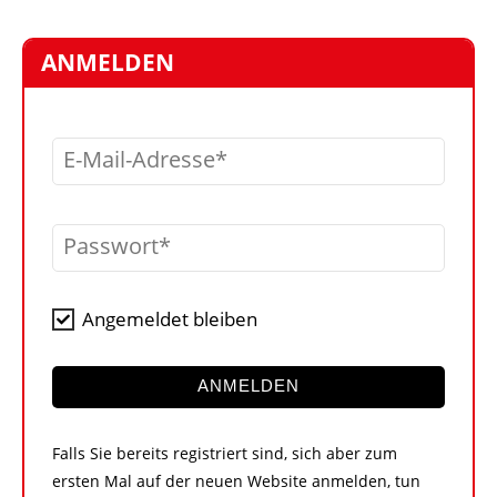
STELLEN
MARKTPLATZ
ANMELDEN
ABONNEMENTS
VIDEOS
E-Mail-Adresse
BIBLIOTHEK
KRAN & BÜHNE
Passwort
MEDIADATEN
WÄHRUNGSRECHNER
Angemeldet bleiben
EINHEITENKONVERTER
KONTAKT
ANMELDEN
Falls Sie bereits registriert sind, sich aber zum
ersten Mal auf der neuen Website anmelden, tun