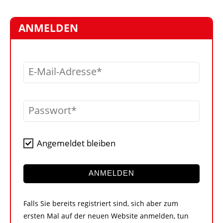
STELLEN
MARKTPLATZ
ANMELDEN
ABONNEMENTS
VIDEOS
E-Mail-Adresse
BIBLIOTHEK
KRAN & BÜHNE
Passwort
MEDIADATEN
WÄHRUNGSRECHNER
Angemeldet bleiben
EINHEITENKONVERTER
KONTAKT
ANMELDEN
Falls Sie bereits registriert sind, sich aber zum
ersten Mal auf der neuen Website anmelden, tun