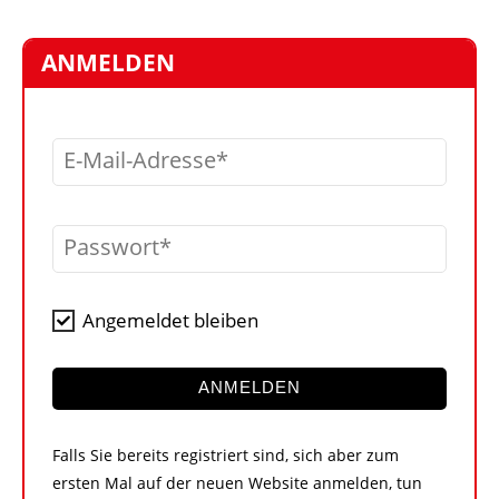
STELLEN
MARKTPLATZ
ANMELDEN
ABONNEMENTS
VIDEOS
E-Mail-Adresse
BIBLIOTHEK
KRAN & BÜHNE
Passwort
MEDIADATEN
WÄHRUNGSRECHNER
Angemeldet bleiben
EINHEITENKONVERTER
KONTAKT
ANMELDEN
Falls Sie bereits registriert sind, sich aber zum
ersten Mal auf der neuen Website anmelden, tun