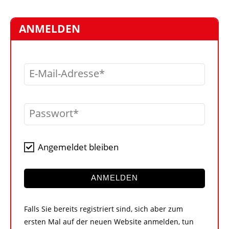
STELLEN
MARKTPLATZ
ANMELDEN
ABONNEMENTS
VIDEOS
E-Mail-Adresse
BIBLIOTHEK
KRAN & BÜHNE
Passwort
MEDIADATEN
WÄHRUNGSRECHNER
Angemeldet bleiben
EINHEITENKONVERTER
KONTAKT
ANMELDEN
Falls Sie bereits registriert sind, sich aber zum
ersten Mal auf der neuen Website anmelden, tun