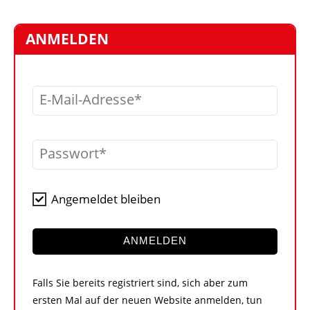
STELLEN
MARKTPLATZ
ANMELDEN
ABONNEMENTS
VIDEOS
E-Mail-Adresse
BIBLIOTHEK
KRAN & BÜHNE
Passwort
MEDIADATEN
WÄHRUNGSRECHNER
Angemeldet bleiben
EINHEITENKONVERTER
KONTAKT
ANMELDEN
Falls Sie bereits registriert sind, sich aber zum
ersten Mal auf der neuen Website anmelden, tun